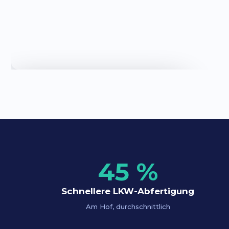
INTERAKTIVE PRODUKT-TOUR
Heylog selbst erleben
Kurz ausfüllen — dann geht’s direkt los.
45 %
Schnellere LKW-Abfertigung
Am Hof, durchschnittlich