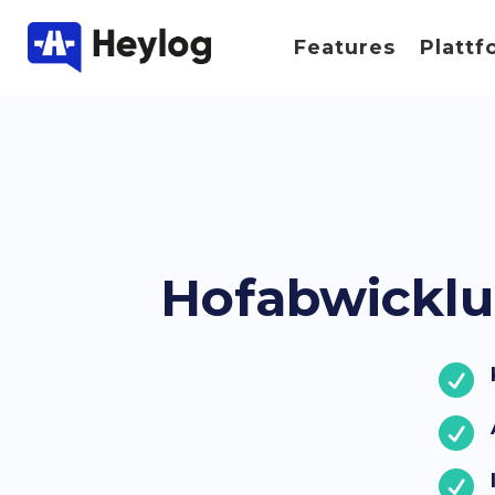
Features
Plattf
Hofabwicklun


