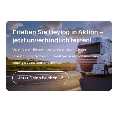
Erleben Sie Heylog in Aktion –
jetzt unverbindlich testen!
Vereinbaren Sie noch heute ein unverbindliches
Expertengespräch oder Produktpräsentation um unsere
Lösung besser kennenzulernen.
Jetzt Demo buchen