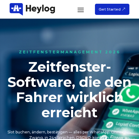
Get Started
ZEITFENSTERMANAGEMENT 2026
Zeitfenster-
Software, die den
Fahrer wirklich
erreicht
Slot buchen, ändern, bestätigen — alles per WhatsApp. Ohne App-
Zwang, in 24+ Sprachen, DSGVO-konform.