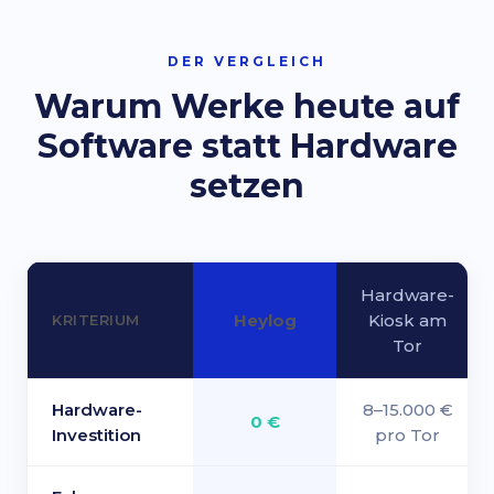
DER VERGLEICH
Warum Werke heute auf
Software statt Hardware
setzen
Hardware-
Heylog
Kiosk am
KRITERIUM
Tor
Hardware-
8–15.000 €
0 €
Investition
pro Tor